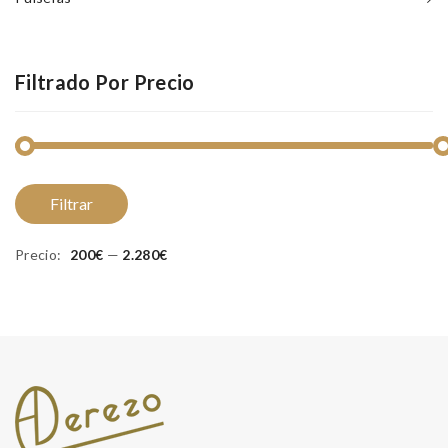
Filtrado Por Precio
Pr
Pr
Filtrar
m
m
Precio:
200€
—
2.280€