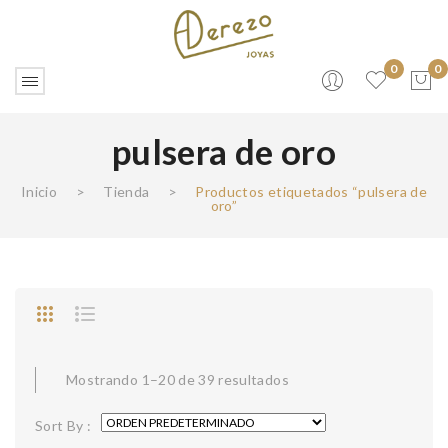
0
0
pulsera de oro
No products in the cart.
Inicio
>
Tienda
>
Productos etiquetados “pulsera de
oro”
Mostrando 1–20 de 39 resultados
Sort By :