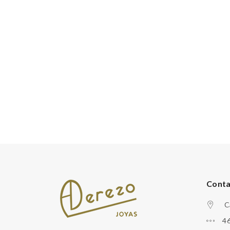
Cont
C
46