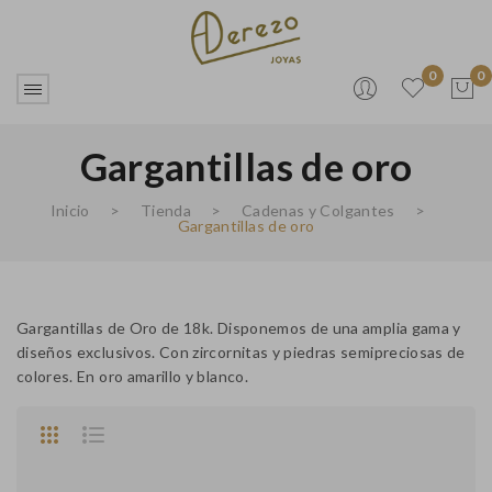
0
0
Gargantillas de oro
No products in the cart.
Inicio
>
Tienda
>
Cadenas y Colgantes
>
Gargantillas de oro
Gargantillas de Oro de 18k. Disponemos de una amplia gama y
diseños exclusivos. Con zircornitas y piedras semipreciosas de
colores. En oro amarillo y blanco.