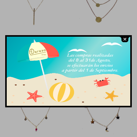
Gargantilla De Oro 18k
Gargantilla De Oro 18k
Con Barra Y Zirconitas
Con Dos Placas Redondas
270,00
€
225,00
€
IVA Incluido
IVA Incluido