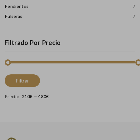
Pendientes
Pulseras
Filtrado Por Precio
Pr
Pr
Filtrar
m
m
Precio:
210€
—
480€