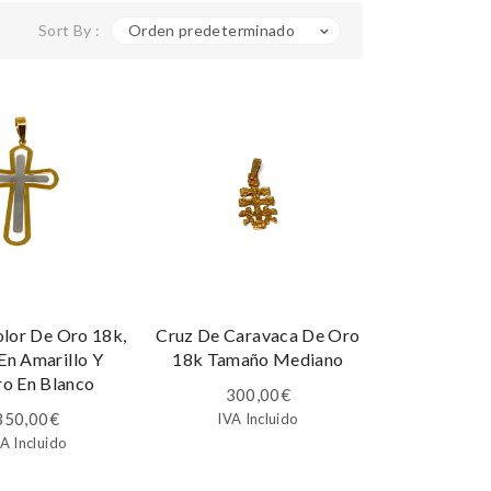
Sort By :
Orden predeterminado
olor De Oro 18k,
Cruz De Caravaca De Oro
En Amarillo Y
18k Tamaño Mediano
ro En Blanco
300,00
€
350,00
€
IVA Incluido
A Incluido