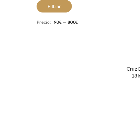
Precio
Precio
Filtrar
mínimo
máximo
Precio:
90€
—
800€
Cruz 
18k