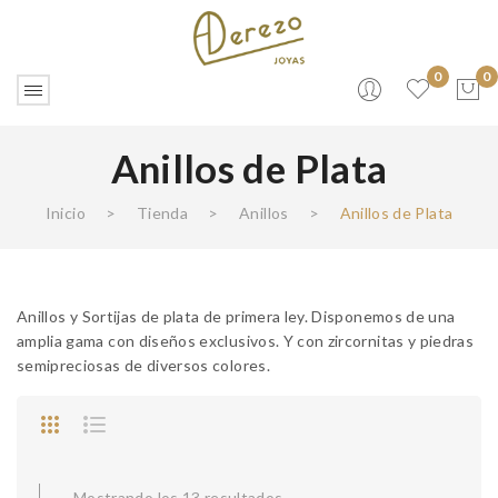
0
0
Anillos de Plata
No products in the cart.
Inicio
>
Tienda
>
Anillos
>
Anillos de Plata
Anillos y Sortijas de plata de primera ley. Disponemos de una
amplia gama con diseños exclusivos. Y con zircornitas y piedras
semipreciosas de diversos colores.
Mostrando los 13 resultados