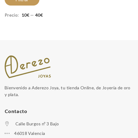
m
m
Precio:
10€
—
40€
Bienvenido a Aderezo Joya, tu tienda Online, de Joyería de oro
y plata.
Contacto
Calle Burgos nº 3 Bajo
46018 Valencia