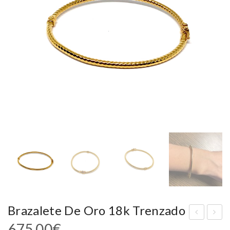
Brazalete De Oro 18k Trenzado
675,00
€
raz
raz