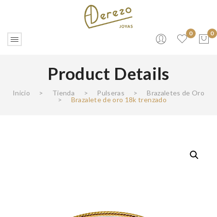
0
0
Product Details
No products in the cart.
Inicio
>
Tienda
>
Pulseras
>
Brazaletes de Oro
>
Brazalete de oro 18k trenzado