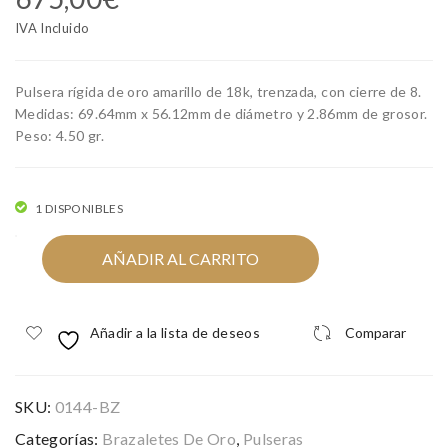
alet
alet
IVA Incluido
e
e
de
oro
Pulsera rígida de oro amarillo de 18k, trenzada, con cierre de 8.
oro
ros
Medidas: 69.64mm x 56.12mm de diámetro y 2.86mm de grosor.
bla
a
Peso: 4.50 gr.
nco
de
con
18k
1 DISPONIBLES
zirc
oni
Brazalete
AÑADIR AL CARRITO
de
tas
oro
18k
Añadir a la lista de deseos
Comparar
trenzado
cantidad
SKU:
0144-BZ
Categorías:
Brazaletes De Oro
,
Pulseras