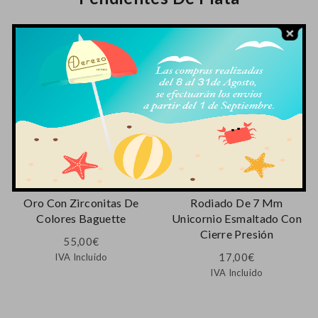
Aros De Plata Bañado En
Pendiente De Plata
Oro Con Zirconitas De
Rodiado De 7 Mm
Colores Baguette
Unicornio Esmaltado Con
Cierre Presión
55,00
€
17,00
€
IVA Incluido
IVA Incluido