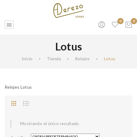
0
0
Lotus
No products in the cart.
Inicio
>
Tienda
>
Relojes
>
Lotus
Relojes Lotus
Mostrando el único resultado