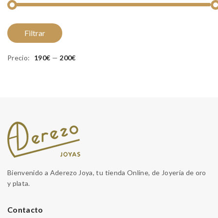
Pr
Pr
Filtrar
m
m
Precio:
190€
—
200€
Bienvenido a Aderezo Joya, tu tienda Online, de Joyería de oro
y plata.
Contacto