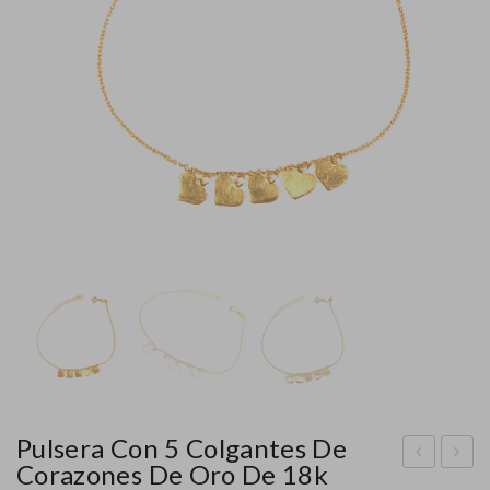
Pulsera Con 5 Colgantes De
Corazones De Oro De 18k
uls
uls