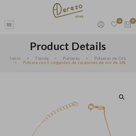
0
0
Product Details
No products in the cart.
Inicio
>
Tienda
>
Pulseras
>
Pulseras de Oro
>
Pulsera con 5 colgantes de corazones de oro de 18k