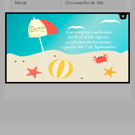
Metal
Oro amarillo de 18k.
Piedra
–
Cierre
Reasa
Medida
17 + 3cm.
Peso
1,7 gr.
Referencia
0331-PL