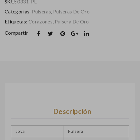
SKU:
0331-PL
de
Categorías:
Pulseras
,
Pulseras De Oro
18k
cantidad
Etiquetas:
Corazones
,
Pulsera De Oro
Compartir
Descripción
Joya
Pulsera