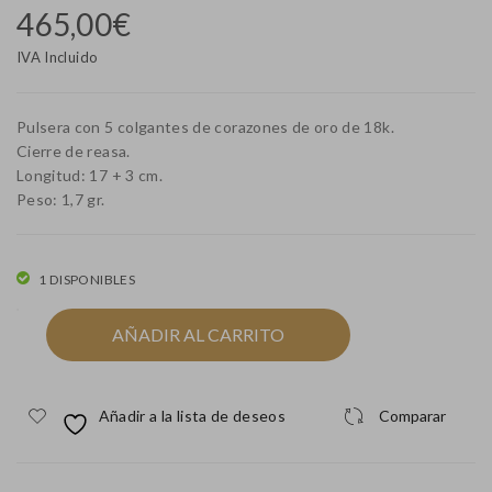
465,00
€
era
era
esp
oro
IVA Incluido
iral
bla
es
nco
Pulsera con 5 colgantes de corazones de oro de 18k.
bic
con
Cierre de reasa.
Longitud: 17 + 3 cm.
olo
zirc
Peso: 1,7 gr.
r de
oni
oro
tas
de
rivi
1 DISPONIBLES
18k
ere
Pulsera
AÑADIR AL CARRITO
con
5
colgantes
Añadir a la lista de deseos
Comparar
de
corazones
de
oro