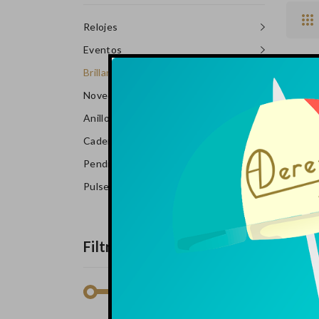
Relojes
Eventos
Brillantes
Novedades
Anillos
Cadenas Y Colgantes
Pendientes
Pulseras
Anil
Blanc
Filtrado Por Precio