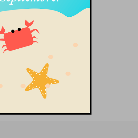
Compromiso Oro
18k Con Cuatro
rillantes
.275,00
€
A Incluido