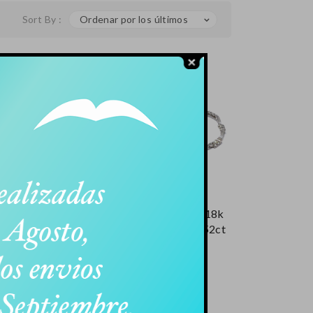
Sort By :
Ordenar por los últimos
 Oro Blanco 18k
Pulsera Oro Blanco 18k
lantes De 0,83ct
Con Brillantes De 2,52ct
.160,00
€
1.440,00
€
A Incluido
IVA Incluido