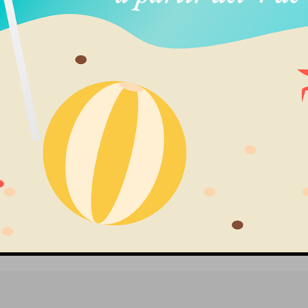
era Oro Blanco 18k
Pulsera Oro Blanco 18k
Anillo 
rillantes De 1.10ct
Con Brillantes
Blanco 
B
995,00
€
890,00
€
1
IVA Incluido
IVA Incluido
IV