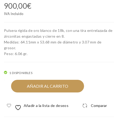
900,00
€
alet
alet
e
e
IVA Incluido
de
de
oro
oro
Pulsera rígida de oro blanco de 18k, con una tira entrelazada de
bla
bla
zirconitas engastadas y cierre en 8.
Medidas: 64.11mm x 53.68 mm de diámetro y 3.07 mm de
nco
nco
grosor.
ent
con
Peso: 6.06 gr.
rela
zirc
zad
oni
o
tas
1 DISPONIBLES
con
Brazalete
AÑADIR AL CARRITO
zirc
de
oni
oro
blanco
tas
Añadir a la lista de deseos
Comparar
18k
entrelazado
con