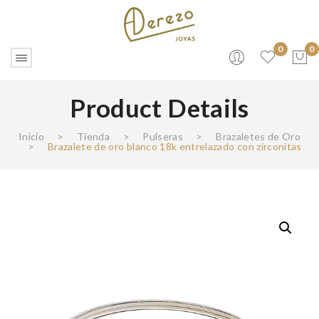
0
0
Product Details
No products in the cart.
Inicio
>
Tienda
>
Pulseras
>
Brazaletes de Oro
>
Brazalete de oro blanco 18k entrelazado con zirconitas