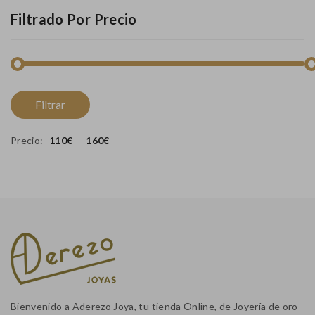
Filtrado Por Precio
Pr
Pr
Filtrar
m
m
Precio:
110€
—
160€
Bienvenido a Aderezo Joya, tu tienda Online, de Joyería de oro