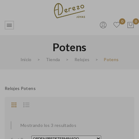
0
0
Potens
No products in the cart.
Inicio
>
Tienda
>
Relojes
>
Potens
Relojes Potens
Mostrando los 3 resultados