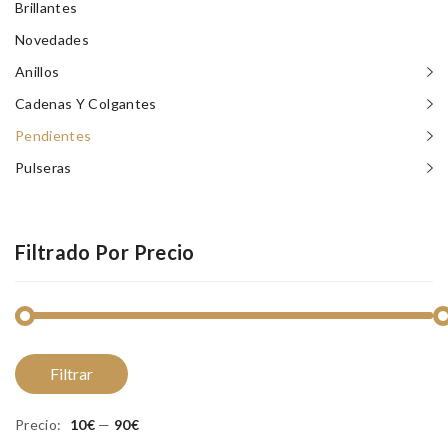
Brillantes
Novedades
Anillos
Cadenas Y Colgantes
Pendientes
Pulseras
Filtrado Por Precio
Pr
Pr
Filtrar
m
m
Precio:
10€
—
90€