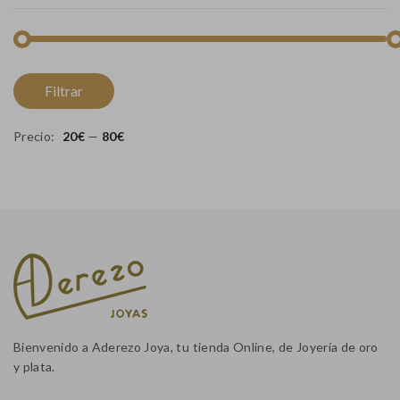
Pr
Pr
Filtrar
m
m
Precio:
20€
—
80€
Bienvenido a Aderezo Joya, tu tienda Online, de Joyería de oro
y plata.