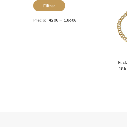
Precio
Precio
Filtrar
mínimo
máximo
Precio:
420€
—
1.860€
Escl
18k