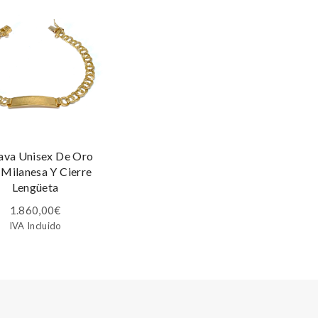
ava Unisex De Oro
 Milanesa Y Cierre
Lengüeta
1.860,00
€
IVA Incluido