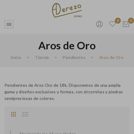
0
0
Aros de Oro
No products in the cart.
Inicio
>
Tienda
>
Pendientes
>
Aros de Oro
Pendientes de Aros Oro de 18k. Disponemos de una amplia
gama y diseños exclusivos y formas, con zircornitas y piedras
semipreciosas de colores.
Mostrando los 11 resultados