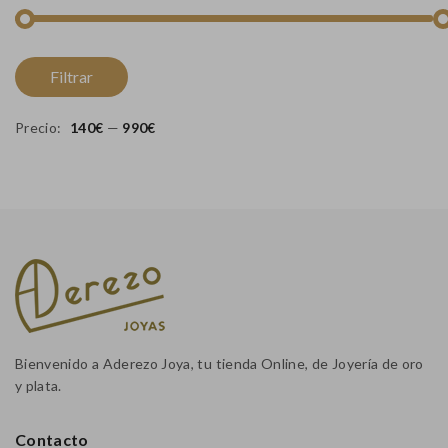
Pr
Pr
Filtrar
m
m
Precio:
140€
—
990€
Bienvenido a Aderezo Joya, tu tienda Online, de Joyería de oro
y plata.
Contacto