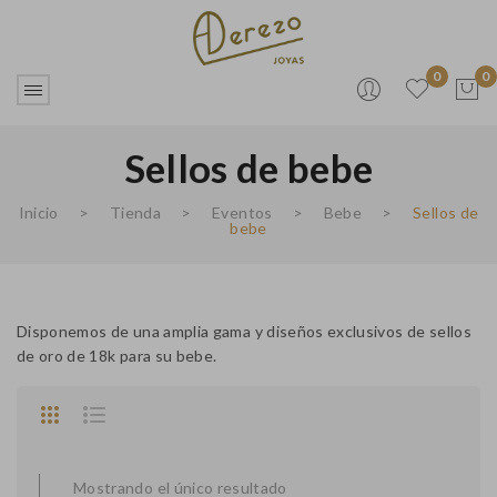
0
0
Sellos de bebe
No products in the cart.
Inicio
>
Tienda
>
Eventos
>
Bebe
>
Sellos de
bebe
Disponemos de una amplia gama y diseños exclusivos de sellos
de oro de 18k para su bebe.
Mostrando el único resultado