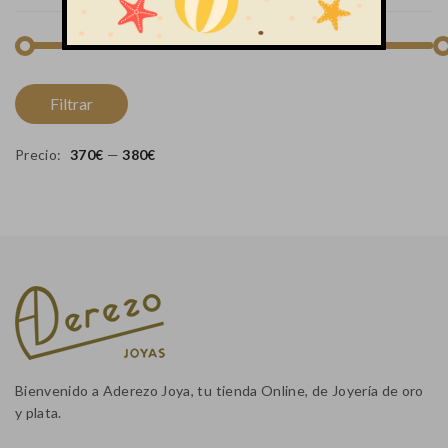
Pr
Pr
Filtrar
m
m
Precio:
370€
—
380€
Bienvenido a Aderezo Joya, tu tienda Online, de Joyería de oro
y plata.