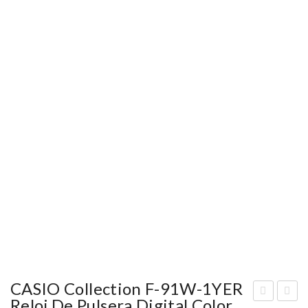
CASIO Collection F-91W-1YER
Reloj De Pulsera Digital Color
ASI
ASI