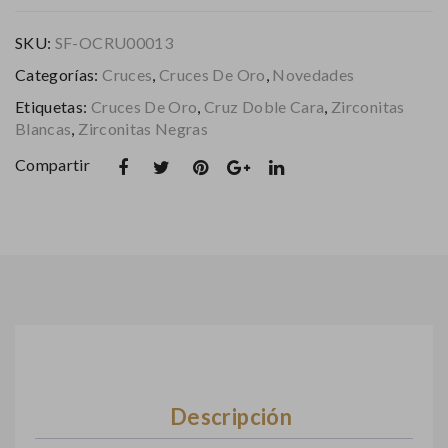
zirconitas
negras
SKU:
SF-OCRU00013
y
Categorías:
Cruces
,
Cruces De Oro
,
Novedades
blancas
doble
Etiquetas:
Cruces De Oro
,
Cruz Doble Cara
,
Zirconitas
cara
Blancas
,
Zirconitas Negras
cantidad
Compartir
Descripción