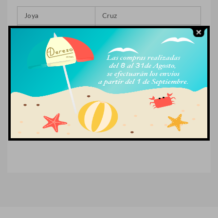
Joya
Cruz
Metal
Oro blanco de 18k.
Piedra
zirconitas negras y blancas
Medida
26,16 mm x 12,55 mm
Peso
1,28 gr
Referencia
SF-OCRU00013