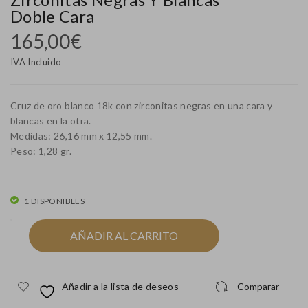
eloj
olg
Doble Cara
Lot
ant
165,00
€
us
e
IVA Incluido
15
red
59
ond
7/3
o
Cruz de oro blanco 18k con zirconitas negras en una cara y
Muj
de
blancas en la otra.
Medidas: 26,16 mm x 12,55 mm.
er
oro
Peso: 1,28 gr.
con
bla
Esf
nco
era
de
1 DISPONIBLES
Ne
18k
Cruz
AÑADIR AL CARRITO
gra
con
de
zirc
oro
blanco
oni
Añadir a la lista de deseos
Comparar
18k
tas
con