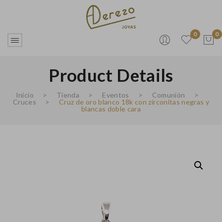
0
0
Product Details
No products in the cart.
Inicio
>
Tienda
>
Eventos
>
Comunión
>
Cruces
>
Cruz de oro blanco 18k con zirconitas negras y
blancas doble cara