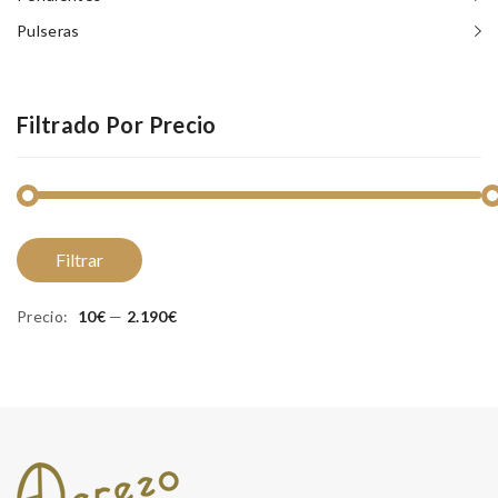
Pulseras
Filtrado Por Precio
Pr
Pr
Filtrar
m
m
Precio:
10€
—
2.190€