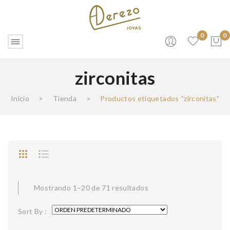
0
0
zirconitas
No products in the cart.
Inicio
>
Tienda
>
Productos etiquetados “zirconitas”
Mostrando 1–20 de 71 resultados
Sort By :