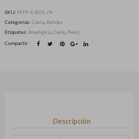
or
e
SKU:
MTP-E307L-7A
Azu
Col
Categorías:
Casio
,
Relojes
l
or
Etiquetas:
Analógico
,
Casio
,
Reloj
Pla
tea
Compartir
do
Descripción