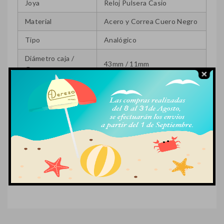
Joya
Reloj Pulsera Casio
Material
Acero y Correa Cuero Negro
Tipo
Analógico
Diámetro caja /
43mm / 11mm
Grosor
RELOJ NO IMPERMEABLE.
No se recomienda el uso de
Resistencia al Agua
este reloj en contacto
directo con agua.
Referencia
MTP-E307L-7A