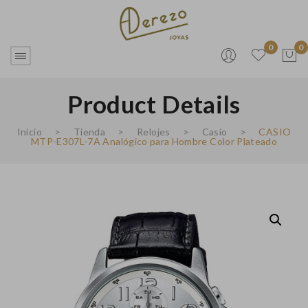
0
0
Product Details
No products in the cart.
Inicio
>
Tienda
>
Relojes
>
Casio
>
CASIO
MTP-E307L-7A Analógico para Hombre Color Plateado