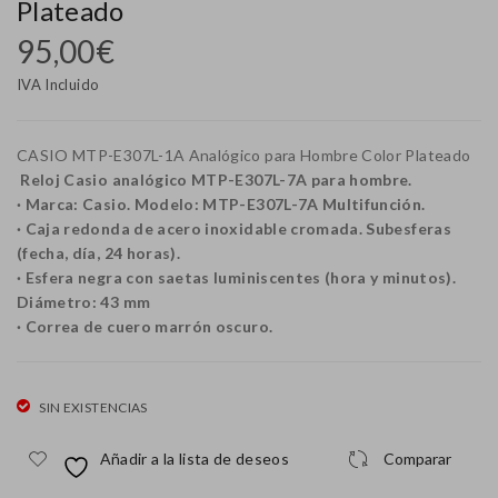
Plateado
O
O
95,00
€
MT
MT
IVA Incluido
P-
P-
12
V0
46
06
CASIO MTP-E307L-1A Analógico para Hombre Color Plateado
D-
D-
Reloj Casio analógico MTP-E307L-7A para hombre.
· Marca: Casio. Modelo: MTP-E307L-7A Multifunción.
2A
7B
· Caja redonda de acero inoxidable cromada. Subesferas
Ana
Rel
(fecha, día, 24 horas).
lógi
oj
· Esfera negra con saetas luminiscentes (hora y minutos).
Diámetro: 43 mm
co
Ana
· Correa de cuero marrón oscuro.
par
lógi
a
co
Ho
par
SIN EXISTENCIAS
mbr
a
Añadir a la lista de deseos
Comparar
e
Ho
Col
mbr