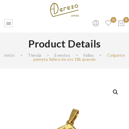
0
0
Product Details
No products in the cart.
Inicio
>
Tienda
>
Eventos
>
Fallas
>
Colgante
peineta fallera de oro 18k grande