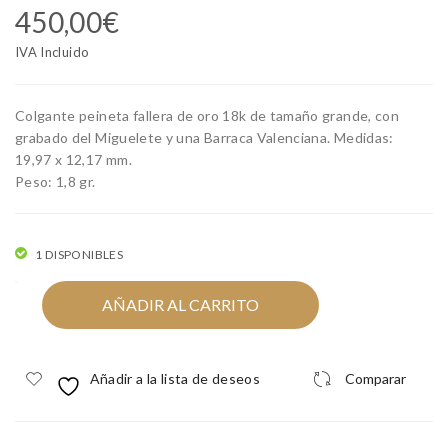
450,00
€
ant
anti
e
lla
IVA Incluido
alp
de
arg
oro
Colgante peineta fallera de oro 18k de tamaño grande, con
ata
18k
grabado del Miguelete y una Barraca Valenciana. Medidas:
19,97 x 12,17 mm.
val
con
Peso: 1,8 gr.
enc
bar
ian
ra y
a
zirc
1 DISPONIBLES
de
oni
Colgante
zirc
tas
AÑADIR AL CARRITO
peineta
oni
fallera
tas
de
Añadir a la lista de deseos
Comparar
oro
y
18k
oro
grande
18k
cantidad