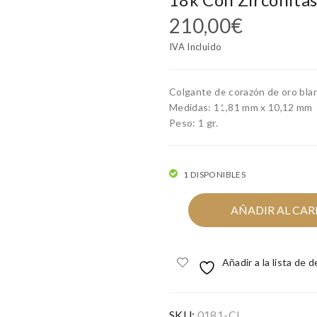
210,00
€
IVA Incluido
Colgante de corazón de oro bla
Medidas: 11,81 mm x 10,12 mm
Peso: 1 gr.
1 DISPONIBLES
Colgante
AÑADIR AL CAR
de
corazón
de
Añadir a la lista de 
oro
blanco
de
18k
SKU:
0181-CL