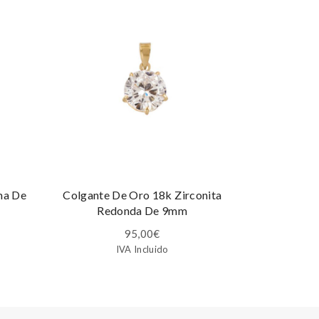
ma De
Colgante De Oro 18k Zirconita
Medalla Virg
Redonda De 9mm
De 18k Cal
95,00
€
IVA Incluido