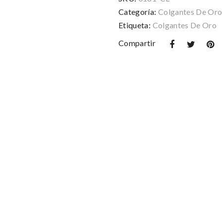
con
Categoría:
Colgantes De Or
zirconitas
Etiqueta:
Colgantes De Oro
cantidad
Compartir